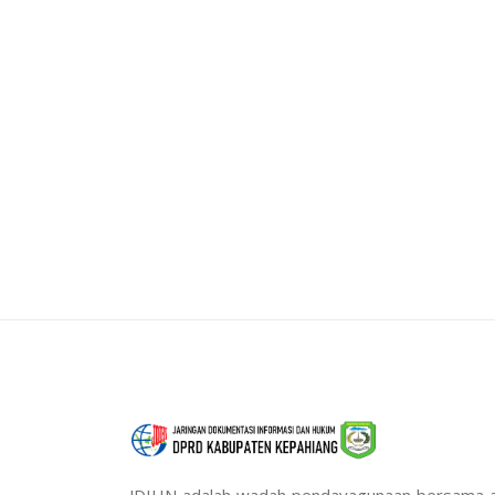
JDIHN adalah wadah pendayagunaan bersama 